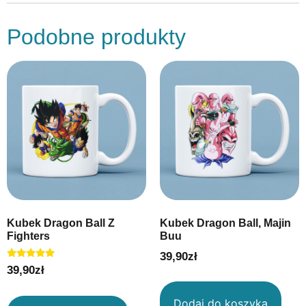
Podobne produkty
Kubek Dragon Ball Z
Kubek Dragon Ball, Majin
Fighters
Buu
39,90
zł
Oceniono
39,90
zł
5.00
na 5
Dodaj do koszyka