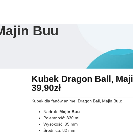
Sklep
Ulubione
Dostawa
Zwroty
O na
Majin Buu
Kubek Dragon Ball, Maj
39,90
zł
Kubek dla fanów anime. Dragon Ball, Majin Buu:
Nadruk:
Majin Buu
Pojemność: 330 ml
Wysokość: 95 mm
Średnica: 82 mm