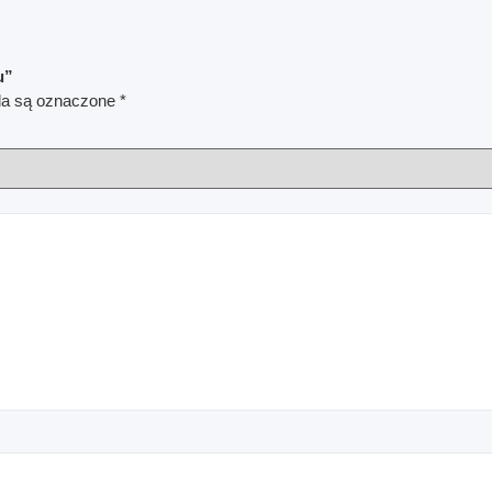
u”
a są oznaczone
*