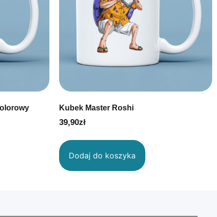
kolorowy
Kubek Master Roshi
39,90
zł
Dodaj do koszyka