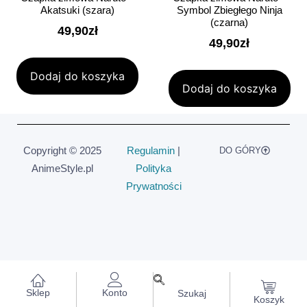
Akatsuki (szara)
Symbol Zbiegłego Ninja
(czarna)
49,90
zł
49,90
zł
Dodaj do koszyka
Dodaj do koszyka
Copyright © 2025
Regulamin
|
DO GÓRY
AnimeStyle.pl
Polityka
Prywatności
Sklep
Konto
Szukaj
Koszyk