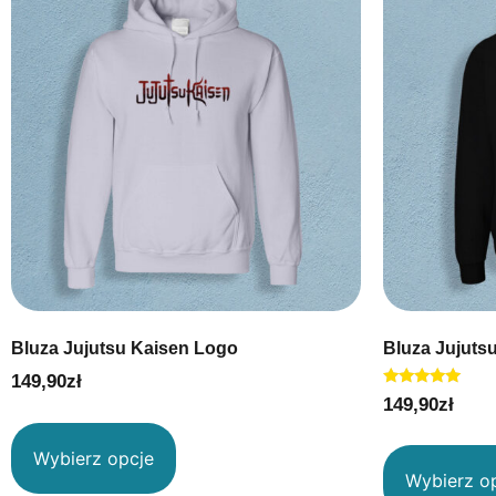
Bluza Jujutsu Kaisen Logo
Bluza Jujuts
149,90
zł
Oceniono
149,90
zł
5.00
na 5
Wybierz opcje
Wybierz o