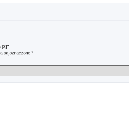
 [2]”
a są oznaczone
*