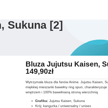
Sklep
Ulubione
Dostawa
Zwroty
O na
, Sukuna [2]
Bluza Jujutsu Kaisen, S
149,90
zł
Wytrzymała bluza dla fanów Anime. Jujutsu Kaisen, S
miękkiej mieszanki bawełny ring spun, charakteryzuj
wnętrzem i 100% bawełnianą stroną wierzchnią
Grafika:
Jujutsu Kaisen, Sukuna
Krój: kangurka / uniwersalny / unisex