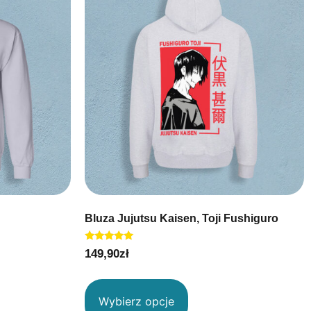
Bluza Jujutsu Kaisen, Toji Fushiguro
Oceniono
149,90
zł
5.00
na 5
Wybierz opcje