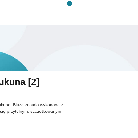
0
s
Kontakt
ukuna [2]
ukuna. Bluza została wykonana z
e się przytulnym, szczotkowanym