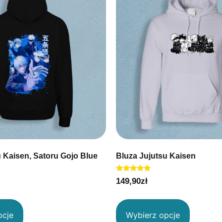
u Kaisen, Satoru Gojo Blue
Bluza Jujutsu Kaisen
Oceniono
149,90
zł
5.00
na 5
pcje
Wybierz opcje