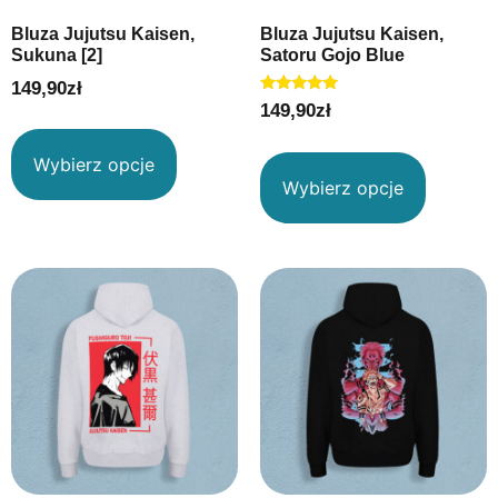
Bluza Jujutsu Kaisen,
Bluza Jujutsu Kaisen,
Sukuna [2]
Satoru Gojo Blue
149,90
zł
Oceniono
149,90
zł
5.00
na 5
Wybierz opcje
Wybierz opcje