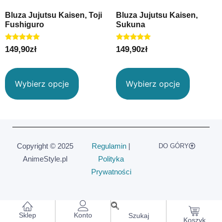
Bluza Jujutsu Kaisen, Toji
Bluza Jujutsu Kaisen,
Fushiguro
Sukuna
Oceniono
Oceniono
149,90
zł
149,90
zł
5.00
5.00
na 5
na 5
Wybierz opcje
Wybierz opcje
Copyright © 2025
Regulamin
|
DO GÓRY
AnimeStyle.pl
Polityka
Prywatności
Sklep
Konto
Szukaj
Koszyk