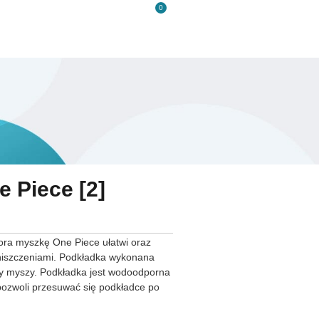
0
s
Kontakt
 Piece [2]
 ora myszkę One Piece ułatwi oraz
 zniszczeniami. Podkładka wykonana
acy myszy. Podkładka jest wodoodporna
pozwoli przesuwać się podkładce po