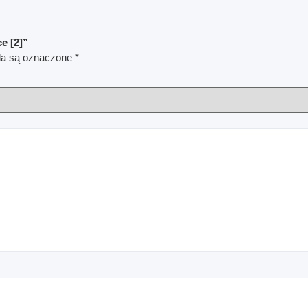
e [2]”
a są oznaczone
*