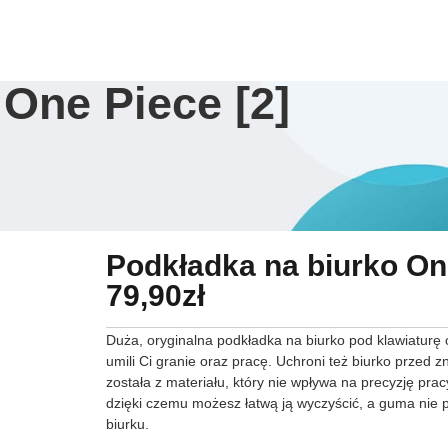
Sklep
Ulubione
Dostawa
Zwroty
O na
One Piece [2]
Podkładka na biurko One
79,90
zł
Duża, oryginalna podkładka na biurko pod klawiaturę
umili Ci granie oraz pracę. Uchroni też biurko przed
została z materiału, który nie wpływa na precyzję pr
dzięki czemu możesz łatwą ją wyczyścić, a guma nie 
biurku.