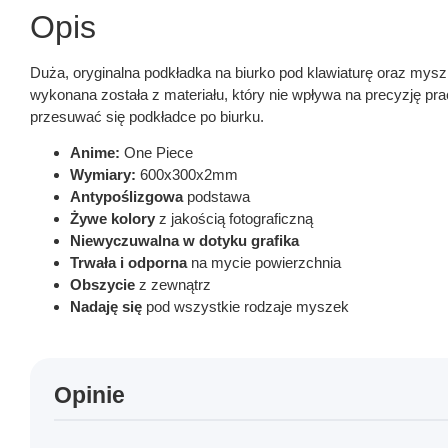
Opis
Duża, oryginalna podkładka na biurko pod klawiaturę oraz myszk
wykonana została z materiału, który nie wpływa na precyzję p
przesuwać się podkładce po biurku.
Anime:
One Piece
Wymiary:
600x300x2mm
Antypoślizgowa
podstawa
Żywe kolory
z jakością fotograficzną
Niewyczuwalna w dotyku grafika
Trwała i odporna
na mycie powierzchnia
Obszycie
z zewnątrz
Nadaję się
pod wszystkie rodzaje myszek
Opinie