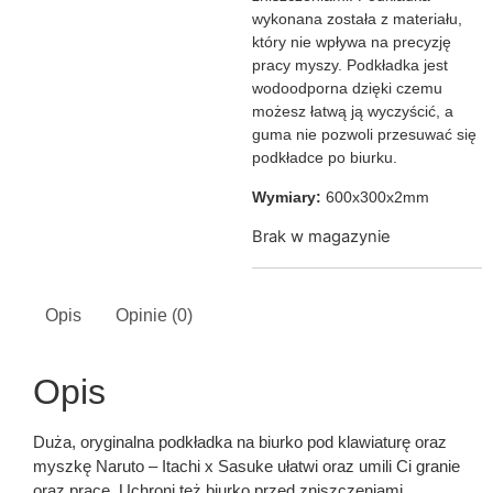
wykonana została z materiału,
który nie wpływa na precyzję
pracy myszy. Podkładka jest
wodoodporna dzięki czemu
możesz łatwą ją wyczyścić, a
guma nie pozwoli przesuwać się
podkładce po biurku.
Wymiary:
600x300x2mm
Brak w magazynie
Opis
Opinie (0)
Opis
Duża, oryginalna podkładka na biurko pod klawiaturę oraz
myszkę Naruto – Itachi x Sasuke ułatwi oraz umili Ci granie
oraz pracę. Uchroni też biurko przed zniszczeniami.