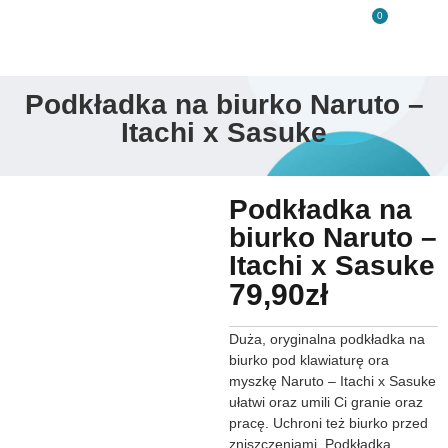
0
Podkładka na biurko Naruto –
Itachi x Sasuke
Podkładka na
biurko Naruto –
Itachi x Sasuke
79,90
zł
Duża, oryginalna podkładka na
biurko pod klawiaturę ora
myszkę Naruto – Itachi x Sasuke
ułatwi oraz umili Ci granie oraz
pracę. Uchroni też biurko przed
zniszczeniami. Podkładka