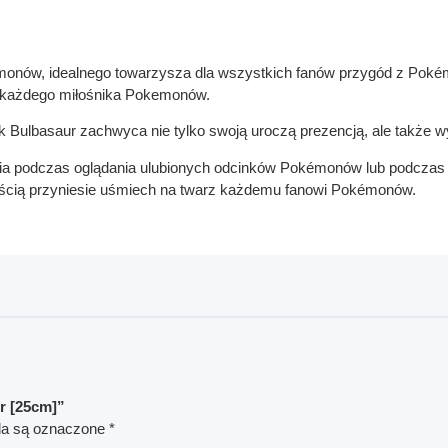
nów, idealnego towarzysza dla wszystkich fanów przygód z Pokémo
i każdego miłośnika Pokemonów.
 Bulbasaur zachwyca nie tylko swoją uroczą prezencją, ale także 
ia podczas oglądania ulubionych odcinków Pokémonów lub podczas snu
nością przyniesie uśmiech na twarz każdemu fanowi Pokémonów.
r [25cm]”
a są oznaczone
*