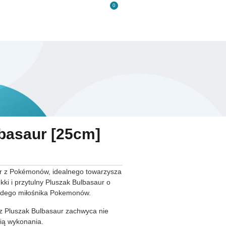
0
s
Kontakt
basaur [25cm]
r z Pokémonów, idealnego towarzysza
ki i przytulny Pluszak Bulbasaur o
ażdego miłośnika Pokemonów.
sz Pluszak Bulbasaur zachwyca nie
cią wykonania.