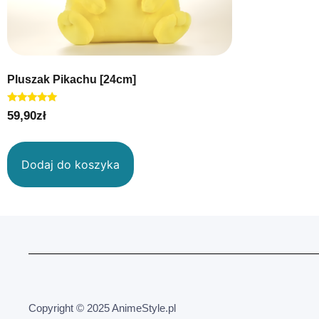
Pluszak Pikachu [24cm]
Oceniono
59,90
zł
5.00
na 5
Dodaj do koszyka
Copyright © 2025 AnimeStyle.pl