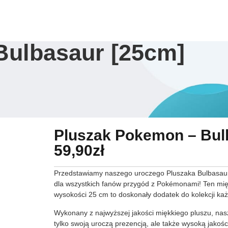
Sklep
Ulubione
Dostawa
Zwroty
O na
Bulbasaur [25cm]
Pluszak Pokemon – Bul
59,90
zł
Przedstawiamy naszego uroczego Pluszaka Bulbasau
dla wszystkich fanów przygód z Pokémonami! Ten mięk
wysokości 25 cm to doskonały dodatek do kolekcji k
Wykonany z najwyższej jakości miękkiego pluszu, na
tylko swoją uroczą prezencją, ale także wysoką jakoś