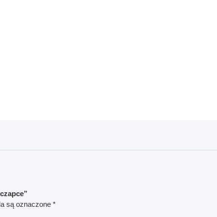
 czapce”
a są oznaczone
*