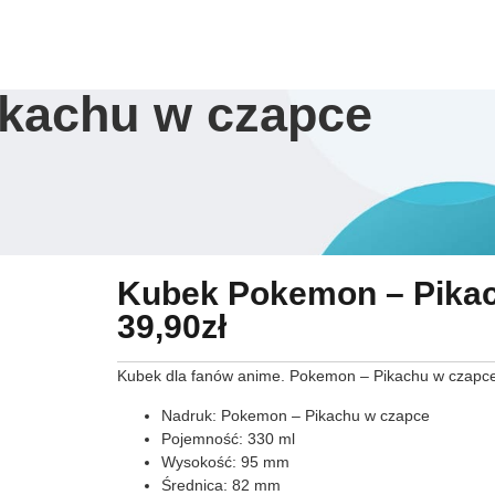
Sklep
Ulubione
Dostawa
Zwroty
O na
kachu w czapce
Kubek Pokemon – Pika
39,90
zł
Kubek dla fanów anime. Pokemon – Pikachu w czapc
Nadruk: Pokemon – Pikachu w czapce
Pojemność: 330 ml
Wysokość: 95 mm
Średnica: 82 mm