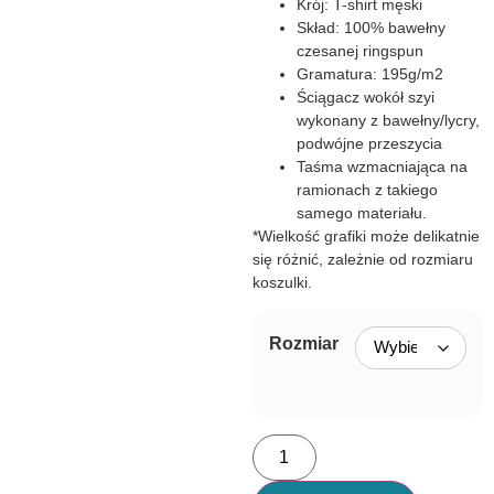
Krój: T-shirt męski
Skład: 100% bawełny
czesanej ringspun
Gramatura: 195g/m2
Ściągacz wokół szyi
wykonany z bawełny/lycry,
podwójne przeszycia
Taśma wzmacniająca na
ramionach z takiego
samego materiału.
*Wielkość grafiki może delikatnie
się różnić, zależnie od rozmiaru
koszulki.
Rozmiar