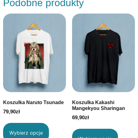
Podobne produkty
Koszulka Naruto Tsunade
Koszulka Kakashi
Mangekyou Sharingan
79,90
zł
69,90
zł
Wybierz opcje