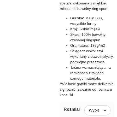
została wykonana z miękkiej
mieszanki bawełny ring spun.
Grafika:
Majin Buu,
wszystkie formy
Krój: T-shirt męski
Skład: 100% bawełny
czesanej ringspun
Gramatura: 195g/m2
Ściągacz wokół szyi
wykonany z bawełny/lycry,
podwójne przeszycia
Taśma wzmacniająca na
ramionach z takiego
samego materiału.
*Wielkość grafiki może delikatnie
się różnić, zależnie od rozmiaru
koszulki.
Rozmiar