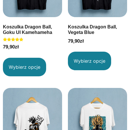
Koszulka Dragon Ball,
Koszulka Dragon Ball,
Goku UI Kamehameha
Vegeta Blue
79,90
zł
Oceniono
79,90
zł
5.00
na 5
Wybierz opcje
Wybierz opcje