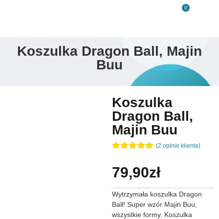
0
Koszulka Dragon Ball, Majin
Buu
Koszulka
Dragon Ball,
Majin Buu
(
2
opinie klienta)
Oceniony
2
5.00
na 5
79,90
zł
na
podstawie
ocen
Wytrzymała koszulka Dragon
klientów
Ball! Super wzór Majin Buu,
wszystkie formy. Koszulka