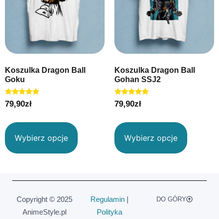
Koszulka Dragon Ball
Koszulka Dragon Ball
Goku
Gohan SSJ2
Oceniono
Oceniono
79,90
zł
79,90
zł
5.00
5.00
na 5
na 5
Wybierz opcje
Wybierz opcje
Copyright © 2025
Regulamin
|
DO GÓRY
AnimeStyle.pl
Polityka