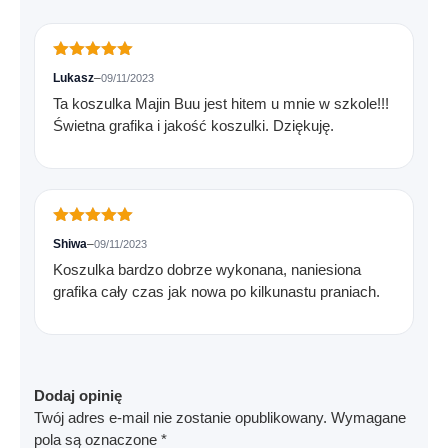
Oceniono
5
Lukasz
–
09/11/2023
na 5
Ta koszulka Majin Buu jest hitem u mnie w szkole!!!
Świetna grafika i jakość koszulki. Dziękuję.
Oceniono
5
Shiwa
–
09/11/2023
na 5
Koszulka bardzo dobrze wykonana, naniesiona
grafika cały czas jak nowa po kilkunastu praniach.
Dodaj opinię
Twój adres e-mail nie zostanie opublikowany.
Wymagane
pola są oznaczone
*