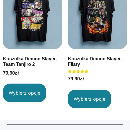
Koszulka Demon Slayer,
Koszulka Demon Slayer,
Team Tanjiro 2
Filary
79,90
zł
Oceniono
79,90
zł
5.00
na 5
Wybierz opcje
Wybierz opcje