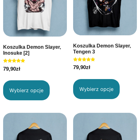
Koszulka Demon Slayer,
Koszulka Demon Slayer,
Tengen 3
Inosuke [2]
Oceniono
79,90
zł
Oceniono
79,90
zł
5.00
5.00
na 5
na 5
Wybierz opcje
Wybierz opcje