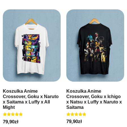
Koszulka Anime
Koszulka Anime
Crossover, Goku x Ichigo
Crossover, Goku x Naruto
x Natsu x Luffy x Naruto x
x Saitama x Luffy x All
Saitama
Might
Oceniono
Oceniono
79,90
zł
79,90
zł
5.00
5.00