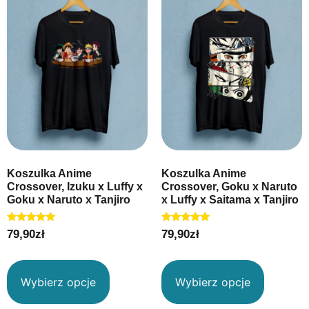
Koszulka Anime
Koszulka Anime
Crossover, Izuku x Luffy x
Crossover, Goku x Naruto
Goku x Naruto x Tanjiro
x Luffy x Saitama x Tanjiro
Oceniono
Oceniono
79,90
zł
79,90
zł
5.00
5.00
na 5
na 5
Wybierz opcje
Wybierz opcje