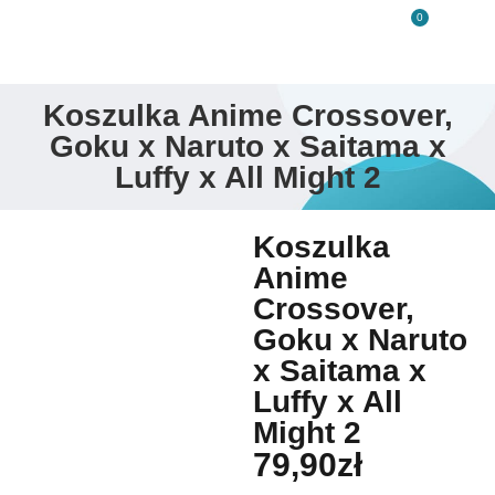
0
Koszulka Anime Crossover,
Goku x Naruto x Saitama x
Luffy x All Might 2
Koszulka
Anime
Crossover,
Goku x Naruto
x Saitama x
Luffy x All
Might 2
79,90
zł