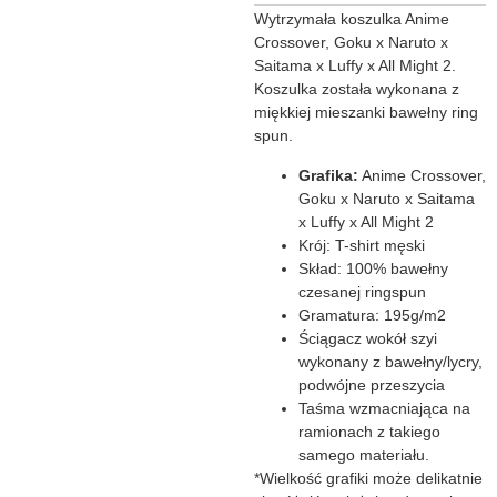
Wytrzymała koszulka Anime
Crossover, Goku x Naruto x
Saitama x Luffy x All Might 2.
Koszulka została wykonana z
miękkiej mieszanki bawełny ring
spun.
Grafika:
Anime Crossover,
Goku x Naruto x Saitama
x Luffy x All Might 2
Krój: T-shirt męski
Skład: 100% bawełny
czesanej ringspun
Gramatura: 195g/m2
Ściągacz wokół szyi
wykonany z bawełny/lycry,
podwójne przeszycia
Taśma wzmacniająca na
ramionach z takiego
samego materiału.
*Wielkość grafiki może delikatnie