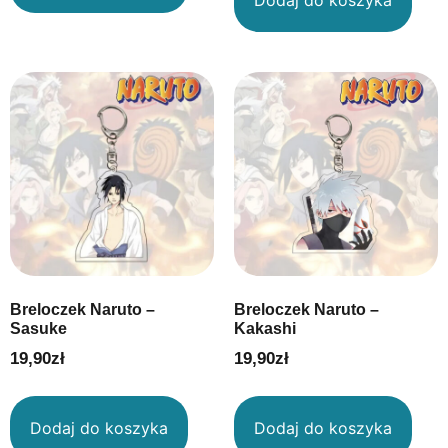
Dodaj do koszyka
Breloczek Naruto –
Breloczek Naruto –
Sasuke
Kakashi
19,90
zł
19,90
zł
Dodaj do koszyka
Dodaj do koszyka