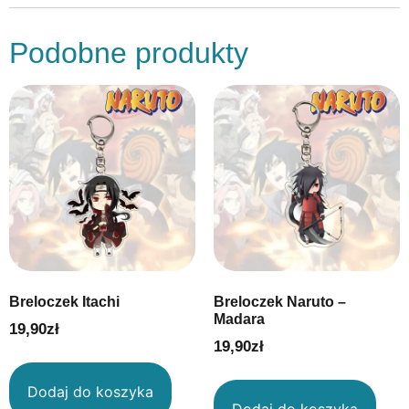
Podobne produkty
Breloczek Itachi
Breloczek Naruto –
Madara
19,90
zł
19,90
zł
Dodaj do koszyka