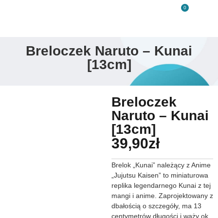
0
Breloczek Naruto – Kunai
[13cm]
Breloczek
Naruto – Kunai
[13cm]
39,90
zł
Brelok „Kunai” należący z Anime
„Jujutsu Kaisen” to miniaturowa
replika legendarnego Kunai z tej
mangi i anime. Zaprojektowany z
dbałością o szczegóły, ma 13
centymetrów długości i waży ok.