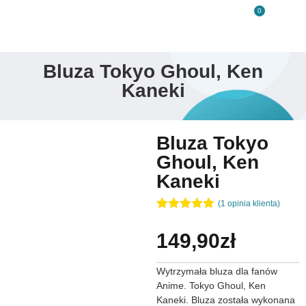
0
Bluza Tokyo Ghoul, Ken
Kaneki
Bluza Tokyo
Ghoul, Ken
Kaneki
(
1
opinia klienta)
Oceniony
1
5.00
na 5
149,90
zł
na
podstawie
oceny
Wytrzymała bluza dla fanów
klienta
Anime. Tokyo Ghoul, Ken
Kaneki. Bluza została wykonana