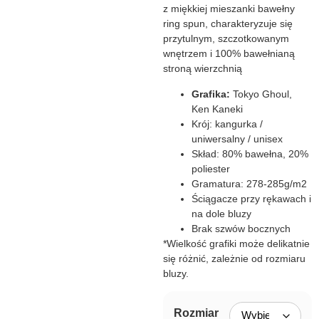
z miękkiej mieszanki bawełny
ring spun, charakteryzuje się
przytulnym, szczotkowanym
wnętrzem i 100% bawełnianą
stroną wierzchnią
Grafika:
Tokyo Ghoul,
Ken Kaneki
Krój: kangurka /
uniwersalny / unisex
Skład: 80% bawełna, 20%
poliester
Gramatura: 278-285g/m2
Ściągacze przy rękawach i
na dole bluzy
Brak szwów bocznych
*Wielkość grafiki może delikatnie
się różnić, zależnie od rozmiaru
bluzy.
Rozmiar