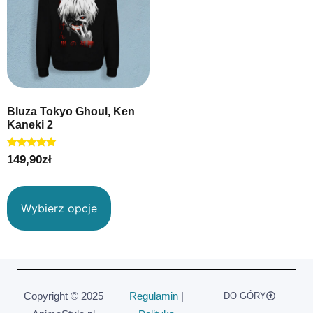
Bluza Tokyo Ghoul, Ken
Kaneki 2
Oceniono
149,90
zł
5.00
na 5
Wybierz opcje
Copyright © 2025
Regulamin
|
DO GÓRY