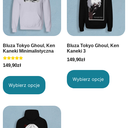
Bluza Tokyo Ghoul, Ken
Bluza Tokyo Ghoul, Ken
Kaneki Minimalistyczna
Kaneki 3
149,90
zł
Oceniono
149,90
zł
5.00
na 5
Wybierz opcje
Wybierz opcje