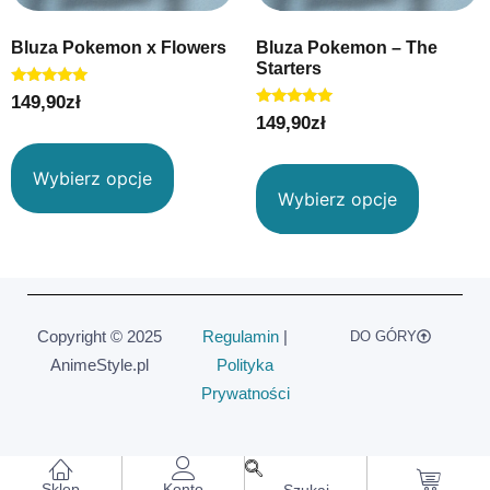
Bluza Pokemon x Flowers
Bluza Pokemon – The
Starters
Oceniono
149,90
zł
5.00
Oceniono
149,90
zł
na 5
5.00
na 5
Wybierz opcje
Wybierz opcje
Copyright © 2025
Regulamin
|
DO GÓRY
AnimeStyle.pl
Polityka
Prywatności
Sklep
Konto