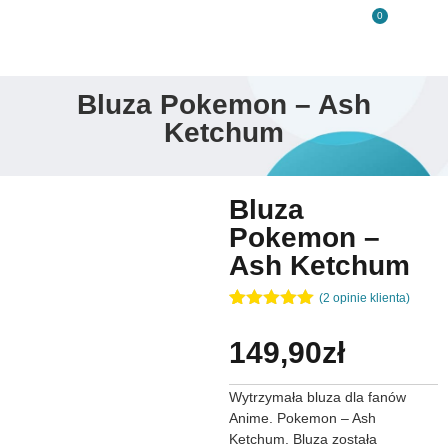
0
Bluza Pokemon – Ash
Ketchum
Bluza
Pokemon –
Ash Ketchum
(
2
opinie klienta)
Oceniony
2
5.00
na 5
149,90
zł
na
podstawie
ocen
Wytrzymała bluza dla fanów
klientów
Anime. Pokemon – Ash
Ketchum. Bluza została