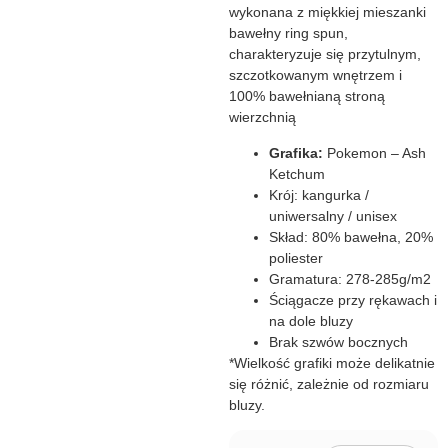
wykonana z miękkiej mieszanki
bawełny ring spun,
charakteryzuje się przytulnym,
szczotkowanym wnętrzem i
100% bawełnianą stroną
wierzchnią
Grafika:
Pokemon – Ash
Ketchum
Krój: kangurka /
uniwersalny / unisex
Skład: 80% bawełna, 20%
poliester
Gramatura: 278-285g/m2
Ściągacze przy rękawach i
na dole bluzy
Brak szwów bocznych
*Wielkość grafiki może delikatnie
się różnić, zależnie od rozmiaru
bluzy.