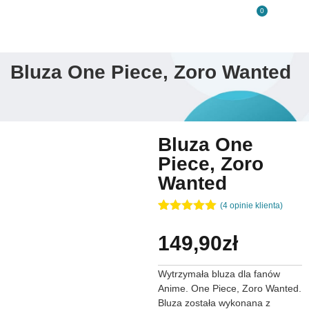
0
Bluza One Piece, Zoro Wanted
Bluza One
Piece, Zoro
Wanted
(
4
opinie klienta)
Oceniony
4
5.00
na 5
149,90
zł
na
podstawie
ocen
Wytrzymała bluza dla fanów
klientów
Anime. One Piece, Zoro Wanted.
Bluza została wykonana z