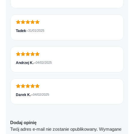
Oceniono
5
Tadek
–
31/01/2025
na 5
Oceniono
5
Andrzej K.
–
04/02/2025
na 5
Oceniono
5
Darek K.
–
04/02/2025
na 5
Dodaj opinię
Twój adres e-mail nie zostanie opublikowany.
Wymagane