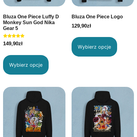
Bluza One Piece Luffy D
Bluza One Piece Logo
Monkey Sun God Nika
129,90
zł
Gear 5
Oceniono
149,90
zł
5.00
Wybierz opcje
na 5
Wybierz opcje