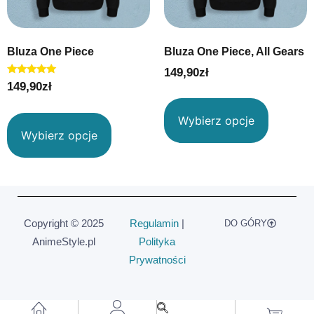
Bluza One Piece
Bluza One Piece, All Gears
149,90
zł
Oceniono
149,90
zł
5.00
na 5
Wybierz opcje
Wybierz opcje
Copyright © 2025
Regulamin
|
DO GÓRY
AnimeStyle.pl
Polityka
Prywatności