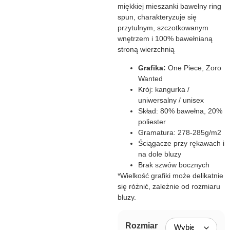
miękkiej mieszanki bawełny ring
spun, charakteryzuje się
przytulnym, szczotkowanym
wnętrzem i 100% bawełnianą
stroną wierzchnią
Grafika:
One Piece, Zoro
Wanted
Krój: kangurka /
uniwersalny / unisex
Skład: 80% bawełna, 20%
poliester
Gramatura: 278-285g/m2
Ściągacze przy rękawach i
na dole bluzy
Brak szwów bocznych
*Wielkość grafiki może delikatnie
się różnić, zależnie od rozmiaru
bluzy.
Rozmiar