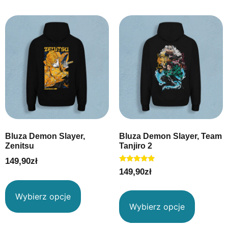
Bluza Demon Slayer,
Bluza Demon Slayer, Team
Zenitsu
Tanjiro 2
149,90
zł
Oceniono
149,90
zł
5.00
na 5
Wybierz opcje
Wybierz opcje