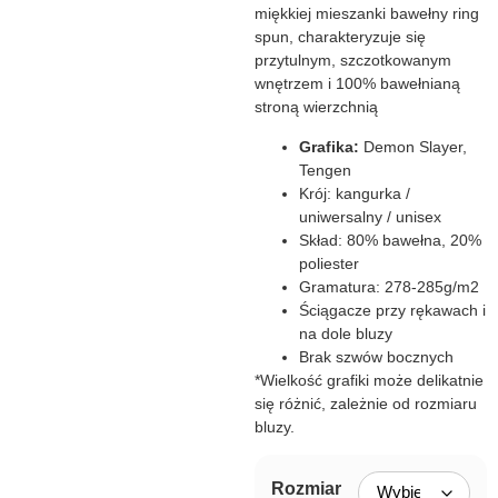
miękkiej mieszanki bawełny ring
spun, charakteryzuje się
przytulnym, szczotkowanym
wnętrzem i 100% bawełnianą
stroną wierzchnią
Grafika:
Demon Slayer,
Tengen
Krój: kangurka /
uniwersalny / unisex
Skład: 80% bawełna, 20%
poliester
Gramatura: 278-285g/m2
Ściągacze przy rękawach i
na dole bluzy
Brak szwów bocznych
*Wielkość grafiki może delikatnie
się różnić, zależnie od rozmiaru
bluzy.
Rozmiar