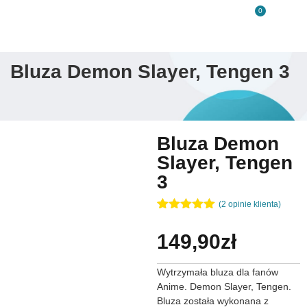
0
Bluza Demon Slayer, Tengen 3
Bluza Demon
Slayer, Tengen
3
(
2
opinie klienta)
Oceniony
2
5.00
na 5
149,90
zł
na
podstawie
ocen
Wytrzymała bluza dla fanów
klientów
Anime. Demon Slayer, Tengen.
Bluza została wykonana z