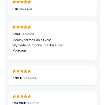
Oceniono
5
Aga
–
06/02/2025
na 5
Oceniono
5
Gosia
–
06/02/2025
na 5
Idealny termos do szkoly
Wyglada na mocny, grafika super.
Polecam
Oceniono
5
Anka B
–
06/02/2025
na 5
Oceniono
5
Ewa Mulik
–
06/02/2025
na 5