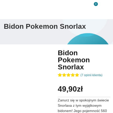
0
Bidon Pokemon Snorlax
Bidon
Pokemon
Snorlax
(
7
opinii klienta)
Oceniony
7
5.00
na 5
49,90
zł
na
podstawie
ocen
Zanurz się w spokojnym świecie
klientów
Snorlaxa z tym wyjątkowym
bidonem! Jego pojemność 560